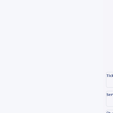
Tic
Ser