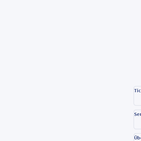
Ti
Se
Üb