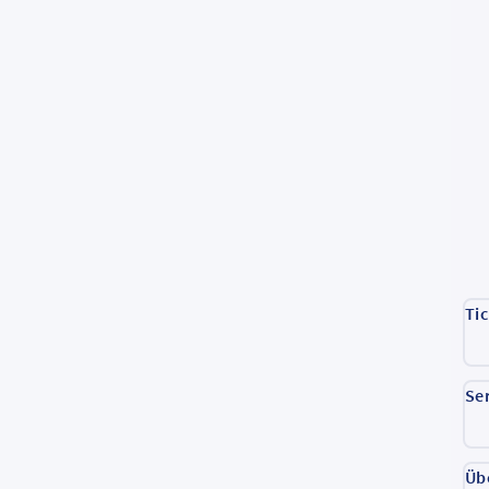
Ti
Se
Üb