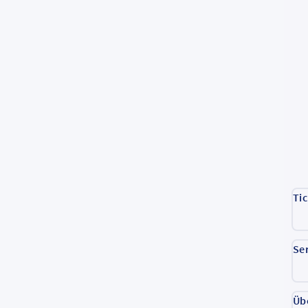
Ti
Se
Üb