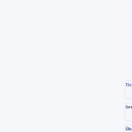
Ti
Se
Üb