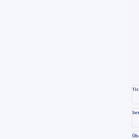
Ti
Se
Üb