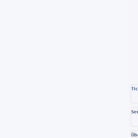
Ti
Se
Üb