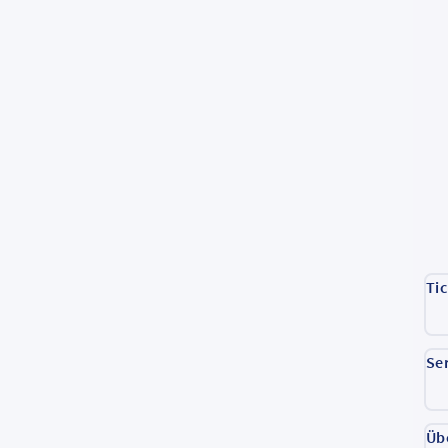
Ti
Se
Üb