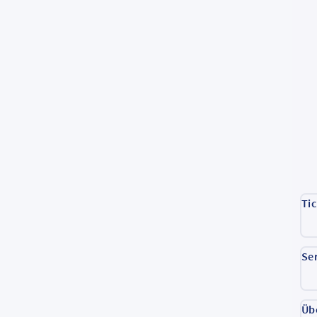
Ti
Se
Üb