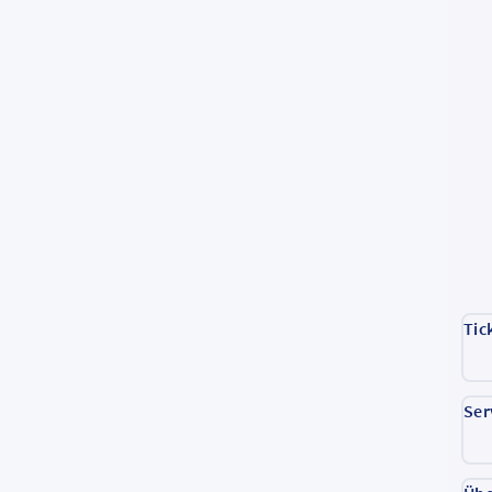
Tic
Ser