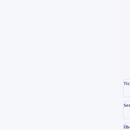
Ti
Se
Üb