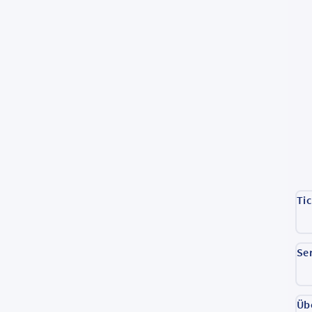
Ti
Se
Üb