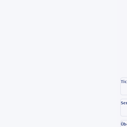
Ti
Se
Üb