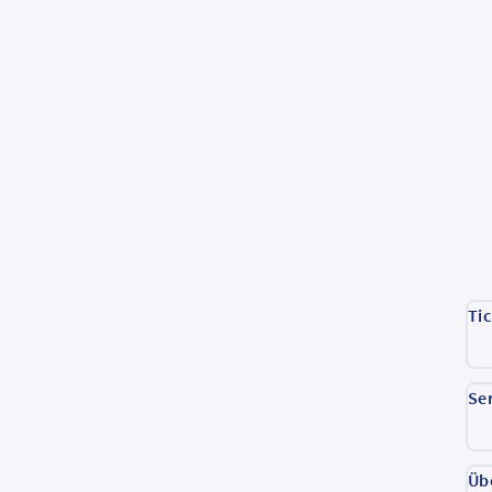
Ti
Se
Üb