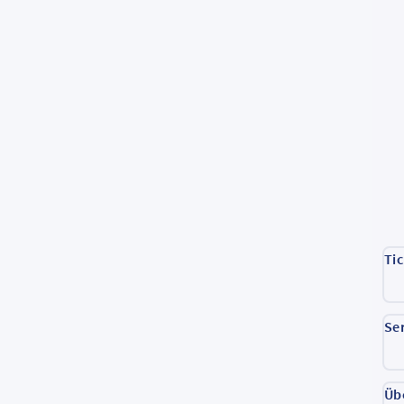
Ti
Se
Üb