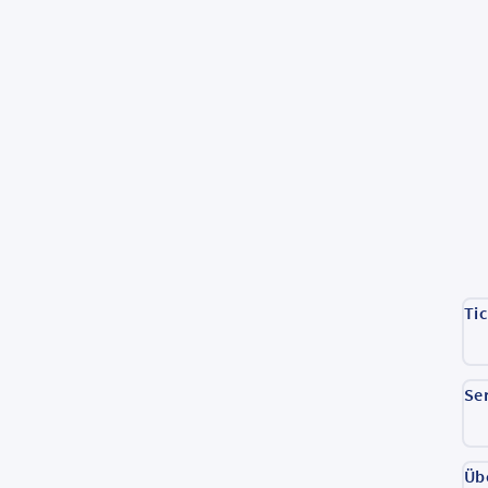
Ti
Se
Üb