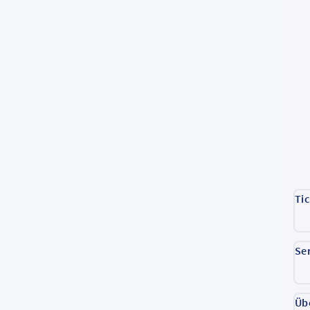
Ti
Se
Üb