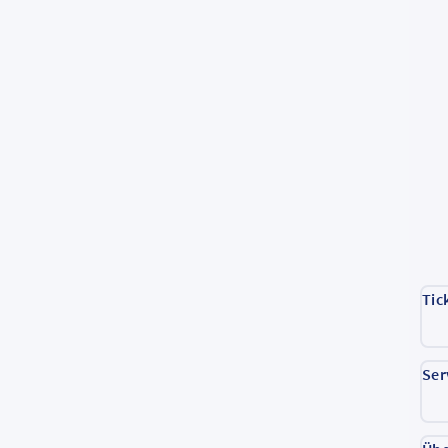
Tic
Ser