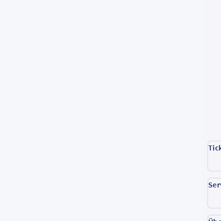
Tic
Ser