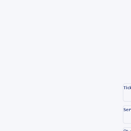
Tic
Ser