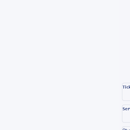
Tic
Ser