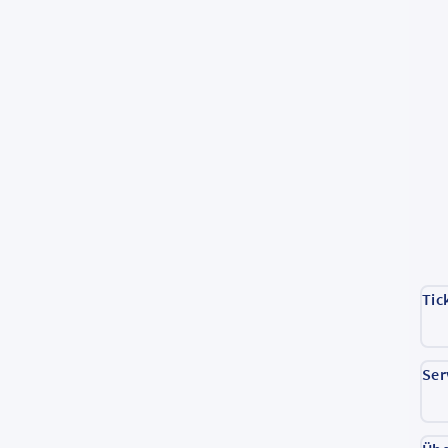
Tic
Ser