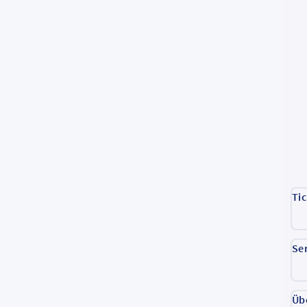
Ti
Se
Üb