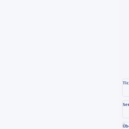
Ti
Se
Üb