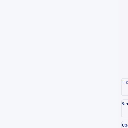
Ti
Se
Üb