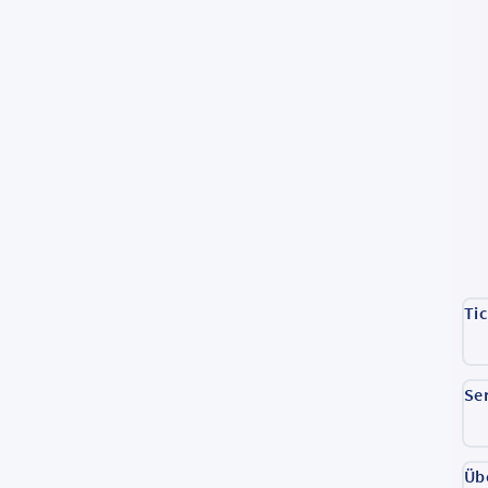
Ti
Se
Üb