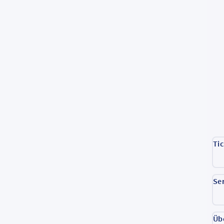
Ti
Se
Üb