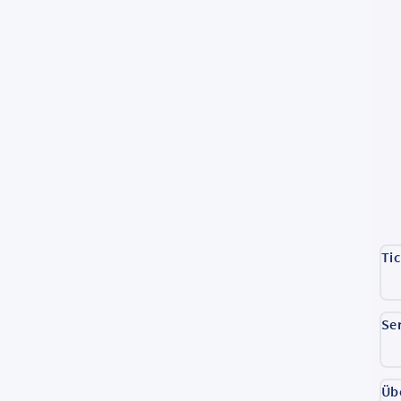
Ti
Se
Üb