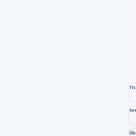
Ti
Se
Üb