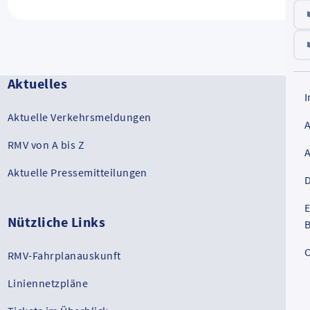
Aktuelles
Aktuelle Verkehrsmeldungen
RMV von A bis Z
Aktuelle Pressemitteilungen
D
E
Nützliche Links
B
C
RMV-Fahrplanauskunft
Liniennetzpläne