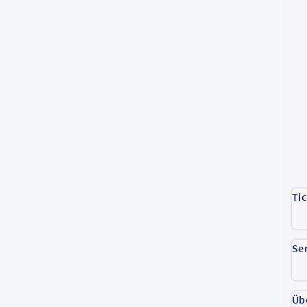
Ti
Se
Üb