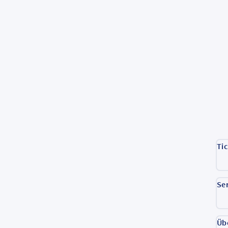
Ti
Se
Üb