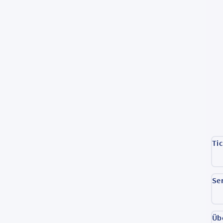
Ti
Se
Üb