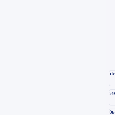
Ti
Se
Üb