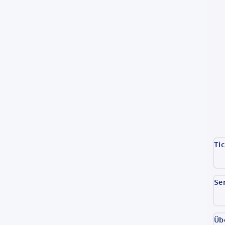
Ti
Se
Üb