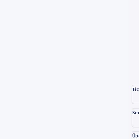
Ti
Se
Üb