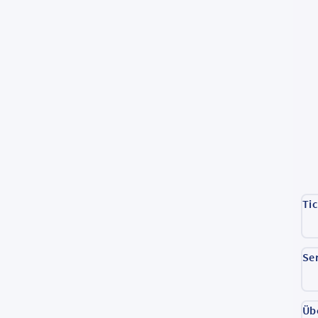
Ti
Se
Üb