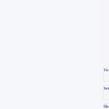
Ti
Se
Üb