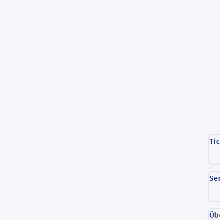
Ti
Se
Üb