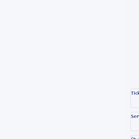
Tic
Ser