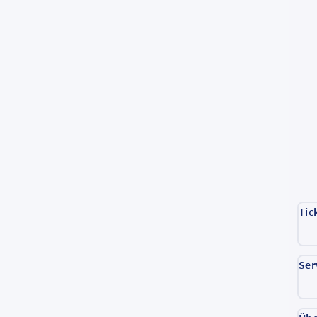
Tic
Ser