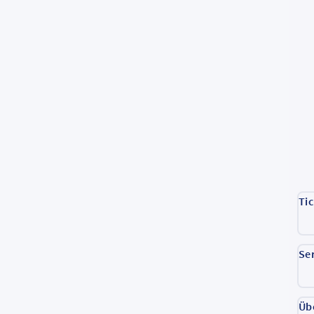
Ti
Se
Üb