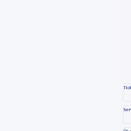
Tic
Ser