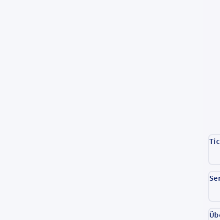
Ti
Se
Üb