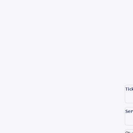
Tic
Ser