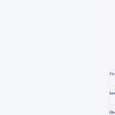
Ti
Se
Üb