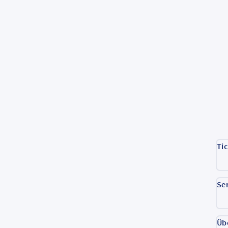
Ti
Se
Üb