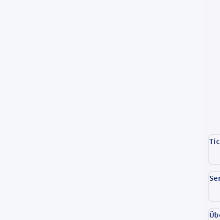
Ti
Se
Üb