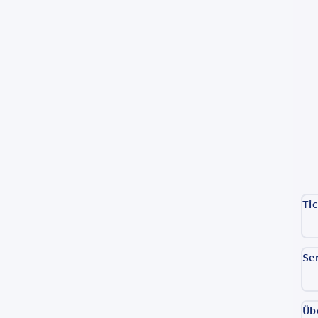
Ti
Se
Üb