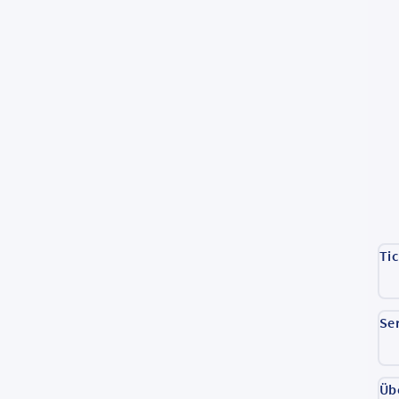
Ti
Se
Üb